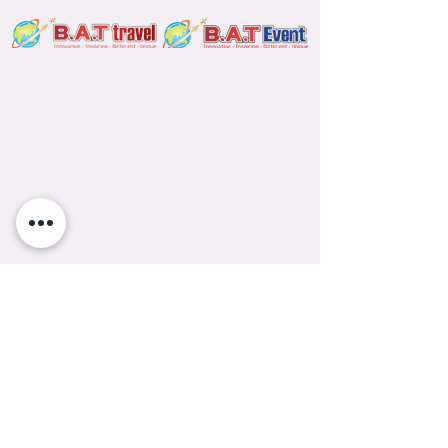
Find us
Jakarta Office
Gateway Pesanggrahan blok AL-06,
Jl Cildeug Raya No.15, Petukangan Selatan,
Pesanggrahan, Jakarta Selatan.
Solo Office
KP. Seruni, 02/20, Kadipiro, Surakarta, Jawa Tengah,
57148, Indonesia.
Bali Office
Jl. Tukad Irawadi No. 26 b2, Panjer, Denpasar Barat,
Kota Denpasar, Bali 80225
Contact us
Bali Office
+62-361-242-321
Solo Office
+62-271-735-7891
WhatsApp Number
+62-811-2646-852