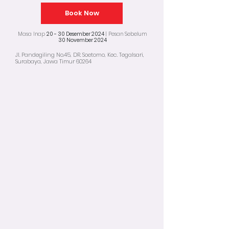
Book Now
Masa Inap
20 - 30 Desember 2024
| Pesan Sebelum
30 November 2024
Jl. Pandegiling No.45, DR. Soetomo, Kec. Tegalsari,
Surabaya, Jawa Timur 60264